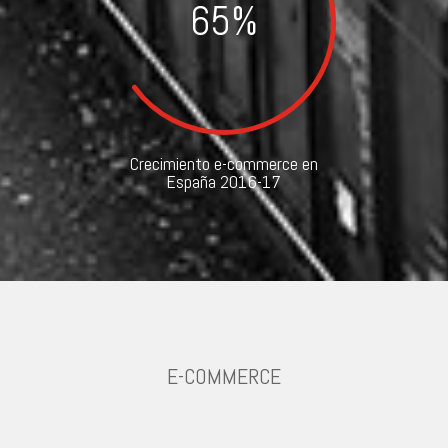
65
%
Crecimiento e-commerce en
España 2016-17
E-COMMERCE